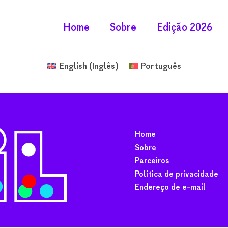
Home
Sobre
Edição 2026
English
(
Inglês
)
Português
Home
Sobre
Parceiros
Política de privacidade
Endereço de e-mail